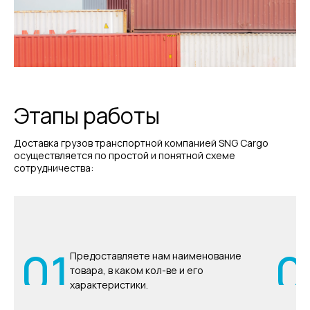
Этапы работы
Доставка грузов транспортной компанией SNG Cargo
осуществляется по простой и понятной схеме
сотрудничества:
01
0
Предоставляете нам наименование
товара, в каком кол-ве и его
характеристики.