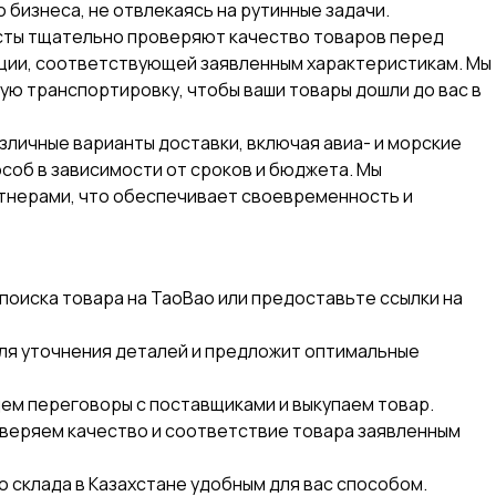
 бизнеса, не отвлекаясь на рутинные задачи.
исты тщательно проверяют качество товаров перед
кции, соответствующей заявленным характеристикам. Мы
ую транспортировку, чтобы ваши товары дошли до вас в
зличные варианты доставки, включая авиа- и морские
соб в зависимости от сроков и бюджета. Мы
тнерами, что обеспечивает своевременность и
 поиска товара на TaoBao или предоставьте ссылки на
для уточнения деталей и предложит оптимальные
дем переговоры с поставщиками и выкупаем товар.
оверяем качество и соответствие товара заявленным
о склада в Казахстане удобным для вас способом.