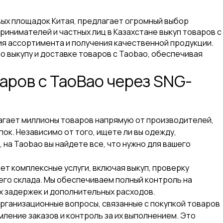
вых площадок Китая, предлагает огромный выбор
ринимателей и частных лиц в Казахстане выкуп товаров с
я ассортимента и получения качественной продукции.
о выкупу и доставке товаров с Taobao, обеспечивая
аров с TaoBao через SNG-
агает миллионы товаров напрямую от производителей,
ок. Независимо от того, ищете ли вы одежду,
на Taobao вы найдете все, что нужно для вашего
т комплексные услуги, включая выкуп, проверку
его склада. Мы обеспечиваем полный контроль на
х задержек и дополнительных расходов.
организационные вопросы, связанные с покупкой товаров
ление заказов и контроль за их выполнением. Это