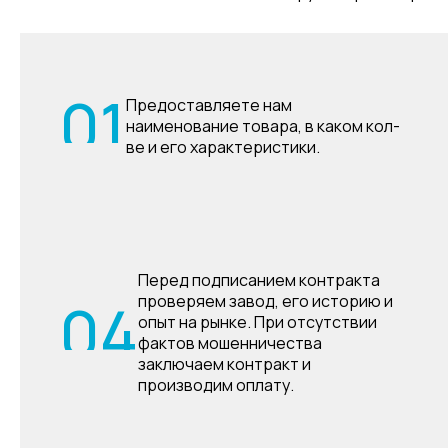
01
Предоставляете нам
наименование товара, в каком кол-
ве и его характеристики.
Перед подписанием контракта
04
проверяем завод, его историю и
опыт на рынке. При отсутствии
фактов мошенничества
заключаем контракт и
производим оплату.