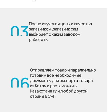
03
После изучения цены и качества
заказчиком ,заказчик сам
выбирает с каким заводом
работать.
Отправляем товар и параллельно
06
готовим все необходимые
документы для экспорта товара
из Китая и растаможки в
Казахстане или любой другой
страны в СНГ.