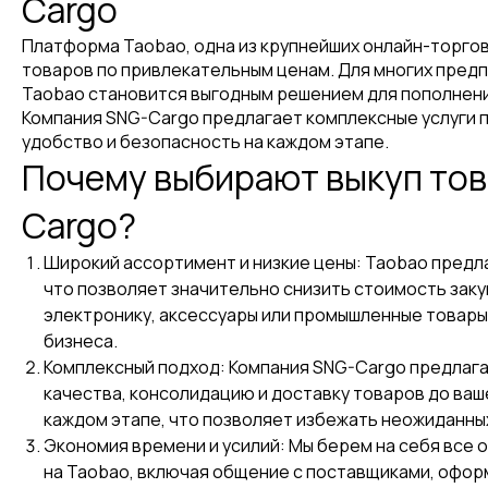
Cargo
Платформа Taobao, одна из крупнейших онлайн-торго
товаров по привлекательным ценам. Для многих предп
Taobao становится выгодным решением для пополнени
Компания SNG-Cargo предлагает комплексные услуги п
удобство и безопасность на каждом этапе.
Почему выбирают выкуп тов
Cargo?
Широкий ассортимент и низкие цены: Taobao предл
что позволяет значительно снизить стоимость закуп
электронику, аксессуары или промышленные товары, 
бизнеса.
Комплексный подход: Компания SNG-Cargo предлагае
качества, консолидацию и доставку товаров до ваш
каждом этапе, что позволяет избежать неожиданны
Экономия времени и усилий: Мы берем на себя все 
на Taobao, включая общение с поставщиками, оформ