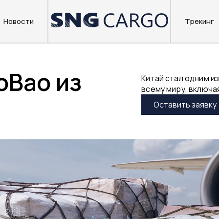
Новости
Трекинг
oBao из
Китай стал одним и
всему миру, включа
Оставить заявку