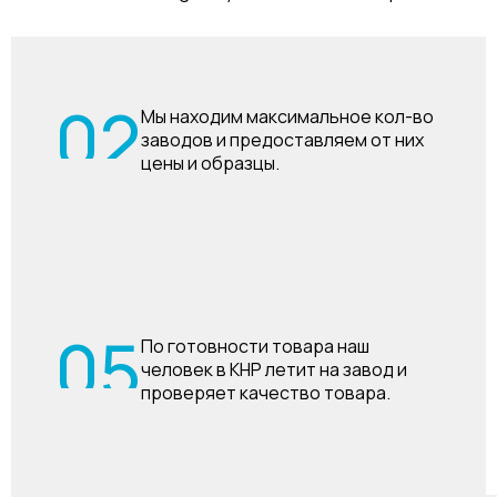
02
Мы находим максимальное кол-во
заводов и предоставляем от них
цены и образцы.
05
По готовности товара наш
человек в КНР летит на завод и
проверяет качество товара.