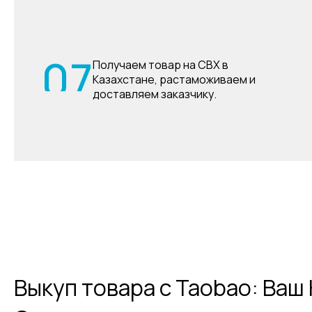
07
Получаем товар на СВХ в
Казахстане, растаможиваем и
доставляем заказчику.
Выкуп товара с Taobao: Ва